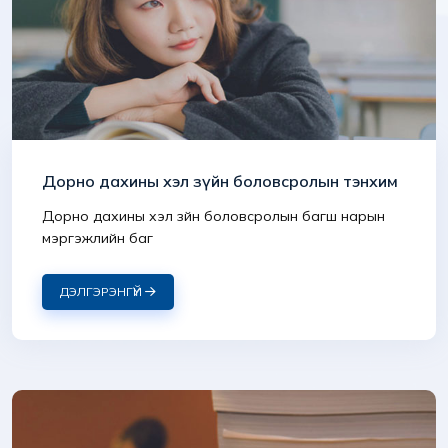
Дорно дахины хэл зүйн боловсролын тэнхим
Дорно дахины хэл зүйн боловсролын багш нарын
мэргэжлийн баг
ДЭЛГЭРЭНГҮЙ