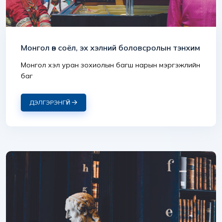
Монгол өв соёл, эх хэлний боловсролын тэнхим
Монгол хэл уран зохиолын багш нарын мэргэжлийн
баг
ДЭЛГЭРЭНГҮЙ