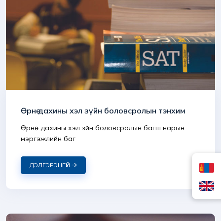
Өрнө дахины хэл зүйн боловсролын тэнхим
Өрнө дахины хэл зүйн боловсролын багш нарын
мэргэжлийн баг
ДЭЛГЭРЭНГҮЙ