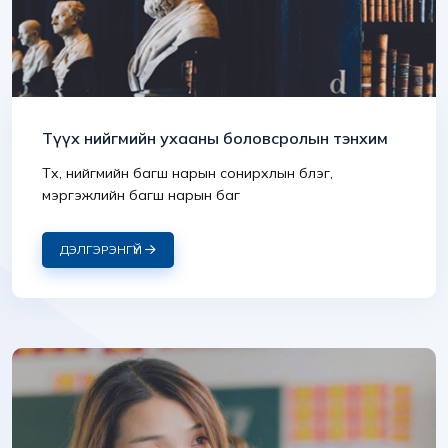
Түүх нийгмийн ухааны боловсролын тэнхим
Түүх, нийгмийн багш нарын сонирхлын бүлэг,
мэргэжлийн багш нарын баг
ДЭЛГЭРЭНГҮЙ