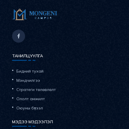
ТАНИЛЦУУЛГА
Бидний тухай
Мэндчилгээ
Стратеги төлөвлөлт
Ололт амжилт
Оюуны бүтээл
МЭДЭЭ МЭДЭЭЛЭЛ