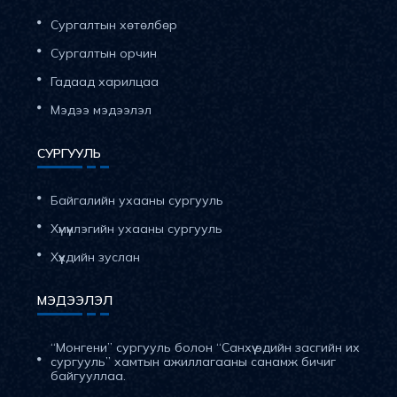
Сургалтын хөтөлбөр
Сургалтын орчин
Гадаад харилцаа
Мэдээ мэдээлэл
СУРГУУЛЬ
Байгалийн ухааны сургууль
Хүмүүнлэгийн ухааны сургууль
Хүүхдийн зуслан
МЭДЭЭЛЭЛ
“Монгени” сургууль болон “Санхүү эдийн засгийн их
сургууль” хамтын ажиллагааны санамж бичиг
байгууллаа.