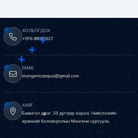
ХОЛБОГДОХ:
+976 88085617
EMAIL:
mongenicampus@gmail.com
ХАЯГ:
Баянгол дүүрэг, 33 дугаар хороо, Нийслэлийн
ерөнхий боловсролын Монгени сургууль