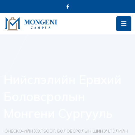
Нийслэлийн Ерөнхий
Боловсролын
Монгени Сургууль
ЮНЕСКО-ИЙН ХОЛБООТ, БОЛОВСРОЛЫН ШИНЭЧЛЭЛИЙН