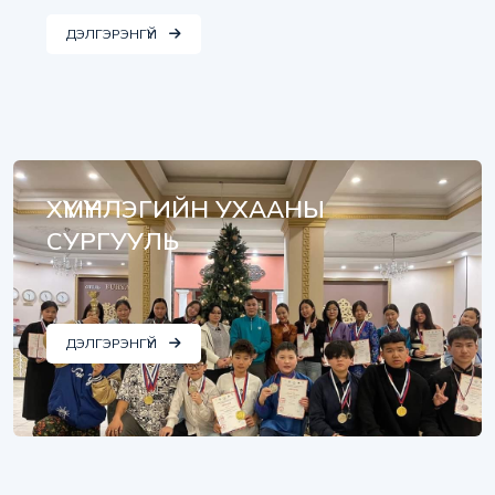
ДЭЛГЭРЭНГҮЙ
ХҮМҮҮНЛЭГИЙН УХААНЫ
СУРГУУЛЬ
ДЭЛГЭРЭНГҮЙ