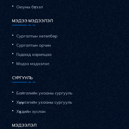
Оюуны бүтээл
МЭДЭЭ МЭДЭЭЛЭЛ
Сургалтын хөтөлбөр
Сургалтын орчин
Гадаад харилцаа
Мэдээ мэдээлэл
СУРГУУЛЬ
Байгалийн ухааны сургууль
Хүмүүнлэгийн ухааны сургууль
Хүүхдийн зуслан
МЭДЭЭЛЭЛ