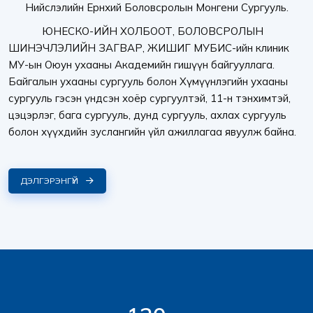
Нийслэлийн Ерөнхий Боловсролын Монгени Сургууль.
ЮНЕСКО-ИЙН ХОЛБООТ, БОЛОВСРОЛЫН
ШИНЭЧЛЭЛИЙН ЗАГВАР, ЖИШИГ МУБИС-ийн клиник
МУ-ын Оюун ухааны Академийн гишүүн байгууллага.
Байгалын ухааны сургууль болон Хүмүүнлэгийн ухааны
сургууль гэсэн үндсэн хоёр сургуултэй, 11-н тэнхимтэй,
цэцэрлэг, бага сургууль, дунд сургууль, ахлах сургууль
болон хүүхдийн зуслангийн үйл ажиллагаа явуулж байна.
ДЭЛГЭРЭНГҮЙ