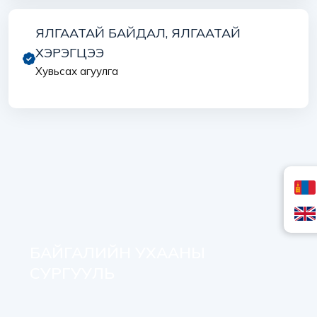
ЯЛГААТАЙ БАЙДАЛ, ЯЛГААТАЙ
ХЭРЭГЦЭЭ
Хувьсах агуулга
БАЙГАЛИЙН УХААНЫ
СУРГУУЛЬ