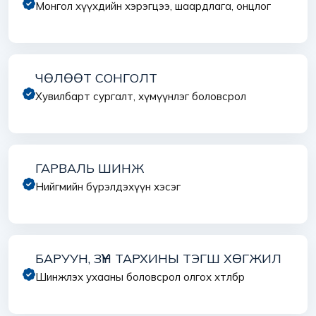
Монгол хүүхдийн хэрэгцээ, шаардлага, онцлог
ЧӨЛӨӨТ СОНГОЛТ
Хувилбарт сургалт, хүмүүнлэг боловсрол
ГАРВАЛЬ ШИНЖ
Нийгмийн бүрэлдэхүүн хэсэг
БАРУУН, ЗҮҮН ТАРХИНЫ ТЭГШ ХӨГЖИЛ
Шинжлэх ухааны боловсрол олгох хөтөлбөр