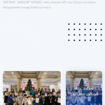
ЗАГВАР, ЖИШИГ МУБИС-ийн клиник МУ-ын Оюун ухааны
Академийн гишүүн байгууллага
ХУВЬ ХҮНИЙ
ТӨРМӨЛ ШИНЖ