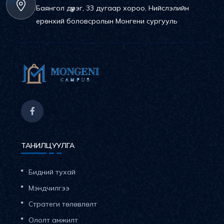
Баянгол дүүрэг, 33 дугаар хороо, Нийслэлийн
ерөнхий боловсролын Монгени сургууль
ТАНИЛЦУУЛГА
Бидний тухай
Мэндчилгээ
Стратеги төлөвлөлт
Ололт амжилт