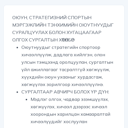
ОЮУН, СТРАТЕГИЗНИЙ СПОРТЫН
МЭРГЭЖЛИЙН ТЭНХИМИЙН ОЮУТНУУДЫГ
СУРАЛЦУУЛАХ БОЛОН ХУГАЦААГААР
ОЛГОХ СУРГАЛТЫН ХӨТӨЛБӨР
Оюутнуудыг стратегийн спортоор
хичээллүүлж, дадлага хийлгэн, олон
улсын тэмцээнд оролцуулан, сургалтын
үйл ажиллагааг тасралтгүй хөгжүүлж,
хүүхдийн оюун ухааныг хурдасгаж,
хөгжүүлэх зорилгоор хичээллүүлнэ.
СУРГАЛТААР АВЧИРЧ БОЛОХ ҮР ДҮН:
Мэдлэг олгох, чадвар эзэмшүүлэх,
хөгжүүлэх, хичээл дээрээс хичээл
хоорондын харилцан хамааралтай
хичээлүүдийг хослуулан