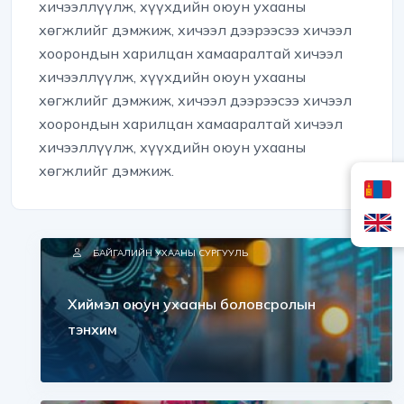
хичээллүүлж, хүүхдийн оюун ухааны
хөгжлийг дэмжиж, хичээл дээрээсээ хичээл
хоорондын харилцан хамааралтай хичээл
хичээллүүлж, хүүхдийн оюун ухааны
хөгжлийг дэмжиж, хичээл дээрээсээ хичээл
хоорондын харилцан хамааралтай хичээл
хичээллүүлж, хүүхдийн оюун ухааны
хөгжлийг дэмжиж.
БАЙГАЛИЙН УХААНЫ СУРГУУЛЬ
Хиймэл оюун ухааны боловсролын
тэнхим