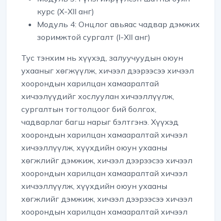
курс (X-XII анг)
Модуль 4
: Онцлог авьяас чадвар дэмжих
зоримжтой сургалт (I-XII анг)
Тус тэнхим нь хүүхэд, залуучуудын оюун
ухааныг хөгжүүлж, хичээл дээрээсээ хичээл
хоорондын харилцан хамааралтай
хичээлүүдийг хослуулан хичээллүүлж,
сургалтын тогтолцоог бий болгох,
чадварлаг багш нарыг бэлтгэнэ. Хүүхэд
хоорондын харилцан хамааралтай хичээл
хичээллүүлж, хүүхдийн оюун ухааны
хөгжлийг дэмжиж, хичээл дээрээсээ хичээл
хоорондын харилцан хамааралтай хичээл
хичээллүүлж, хүүхдийн оюун ухааны
хөгжлийг дэмжиж, хичээл дээрээсээ хичээл
хоорондын харилцан хамааралтай хичээл