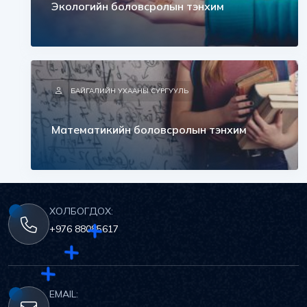
Экологийн боловсролын тэнхим
БАЙГАЛИЙН УХААНЫ СУРГУУЛЬ
Математикийн боловсролын тэнхим
ХОЛБОГДОХ:
+976 88085617
EMAIL: