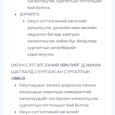
хичээллүүлж, сургалтын тогтолцоог
бий болгох.
ЗОРИЛГО:
Оюун сэтгэлгээний хөгжлийг
дээшлүүлж, дэлхийн мэргэжлийн
мэдээлэл багаар хамтран
хичээллүүлж, албан бус байдлаар
сургалтын хөтөлбөрийг
хэрэгжүүлнэ.
ОЮУН СЭТГЭЛГЭЭНИЙ ХӨГЖЛИЙГ ДЭМЖИХ
ШАТЛАЛД СУУРГАЛСАН СУРГАЛТЫН
ХӨТӨЛБӨР
Оюутнуудыг хичээл дээрээсээ хичээл
хоорондын харилцан хамааралтай
хичээлүүдийг хослуулан хичээллүүлж,
сургалтын тогтолцоог бий болгох.
Оюун сэтгэлгээний хөгжлийг