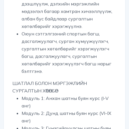
дээшлүүлж, дэлхийн мэргэжлийн
мэдээлэл багаар хамтран хичээллүүлж,
албан бус байдлаар сургалтын
хөтөлбөрийг хэрэгжүүлнэ.
Оюун сэтгэлгээний спортын багш,
дасгалжуулагч, сурган хүмүүжүүлэгч,
сургалтын хөтөлбөрийг хэрэгжүүлэгч
багш, дасгалжуулагч, сургалтын
хөтөлбөрийг хэрэгжүүлэгч багш нарыг
бэлтгэнэ.
ШАТЛАЛ БОЛОН МЭРГЭЖЛИЙН
СУРГАЛТЫН ХӨТӨЛБӨР
Модуль 1
: Анхан шатны буян курс (I-V
анг)
Модуль 2
: Дунд шатны буян курс (VI-IX
анг)
Модуль 3
: Гүнзгийрүүлсэн шатны буян